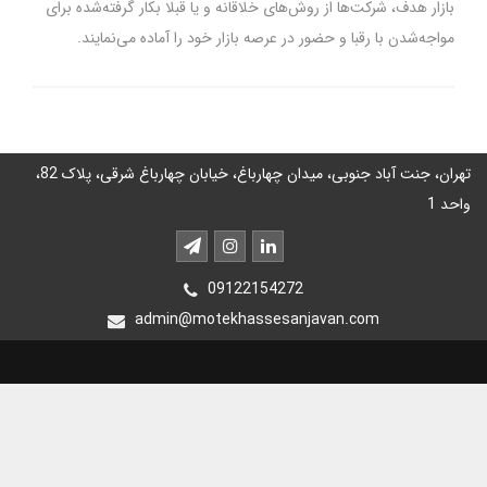
بازار هدف، شرکت‌ها از روش‌های خلاقانه و یا قبلا بکار گرفته‌شده برای
مواجه‌شدن با رقبا و حضور در عرصه بازار خود را آماده می‌نمایند.
تهران، جنت آباد جنوبی، میدان چهارباغ، خیابان چهارباغ شرقی، پلاک 82،
واحد 1
09122154272
admin@motekhassesanjavan.com