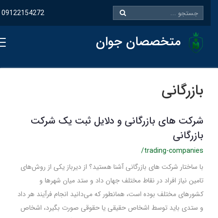
09122154272
متخصصان جوان
بازرگانی
شرکت های بازرگانی و دلایل ثبت یک شرکت
بازرگانی
/trading-companies
با ساختار شرکت های بازرگانی آشنا هستید؟ از دیرباز یکی از روش‌­های
تامین نیاز افراد در نقاط مختلف جهان داد و ستد میان شهرها و
کشورهای مختلف بوده است، همانطور که می‌­دانید انجام فرآیند هر داد
و ستدی باید توسط اشخاص حقیقی یا حقوقی صورت بگیرد، اشخاص