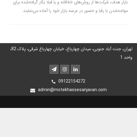
بازار هدف، شرکت‌ها از روش‌های خلاقانه و یا قبلا بکار گرفته‌شده برای
مواجه‌شدن با رقبا و حضور در عرصه بازار خود را آماده می‌نمایند.
تهران، جنت آباد جنوبی، میدان چهارباغ، خیابان چهارباغ شرقی، پلاک 82،
واحد 1
09122154272
admin@motekhassesanjavan.com