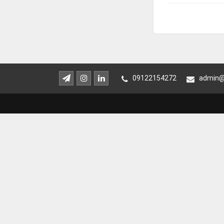
09122154272
admin@