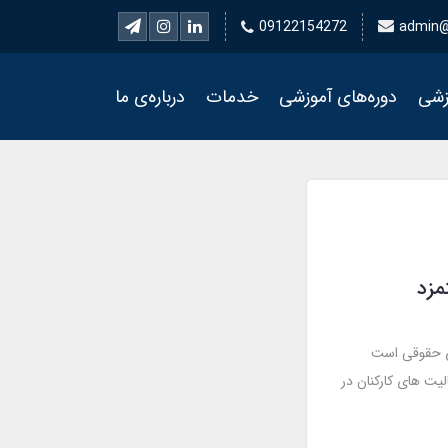
09122154272
admin@
زشی
دوره‌های آموزشی
خدمات
درباره‌ی ما
مزد
ری حقوقی است
یت های کارکنان در