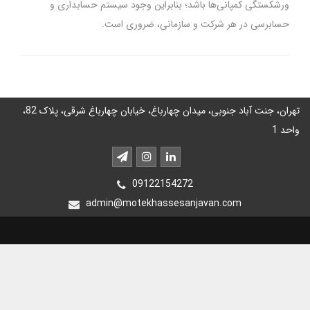
ورشکستگی کمپانی‌ها باشد؛ بنابراین وجود سیستم حسابداری و
حسابرسی در هر شرکت و سازمانی، ضروری است.
تهران، جنت آباد جنوبی، میدان چهارباغ، خیابان چهارباغ شرقی، پلاک 82،
واحد 1
09122154272
admin@motekhassesanjavan.com