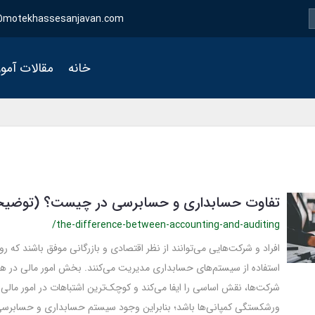
motekhassesanjavan.com
خانه
مقالات آمو
تفاوت حسابداری و حسابرسی در چیست؟ (توضیح
/the-difference-between-accounting-and-auditing
افراد و شرکت‌هایی می‌توانند از نظر اقتصادی و بازرگانی موفق باشند که رو
استفاده از سیستم‌های حسابداری مدیریت می‌کنند. بخش امور مالی در همه
شرکت‌ها، نقش اساسی را ایفا می‌کند و کوچک‌ترین اشتباهات در امور مالی م
ورشکستگی کمپانی‌ها باشد؛ بنابراین وجود سیستم حسابداری و حسابرس