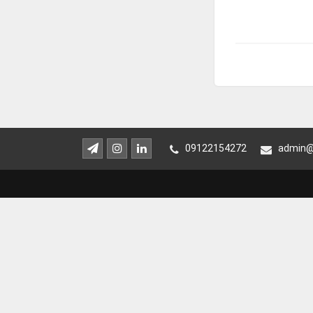
09122154272
admin@