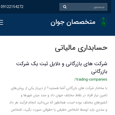
09122154272
متخصصان جوان
حسابداری مالیاتی
شرکت های بازرگانی و دلایل ثبت یک شرکت
بازرگانی
/trading-companies
با ساختار شرکت های بازرگانی آشنا هستید؟ از دیرباز یکی از روش‌­های
تامین نیاز افراد در نقاط مختلف جهان داد و ستد میان شهرها و
کشورهای مختلف بوده است، همانطور که می‌­دانید انجام فرآیند هر داد
و ستدی باید توسط اشخاص حقیقی یا حقوقی صورت بگیرد، اشخاص