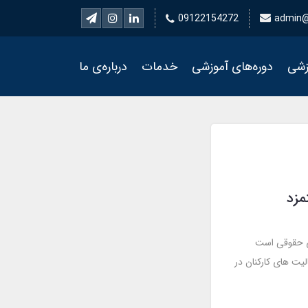
09122154272
admin@
زشی
دوره‌های آموزشی
خدمات
درباره‌ی ما
مزد
ری حقوقی است
یت های کارکنان در