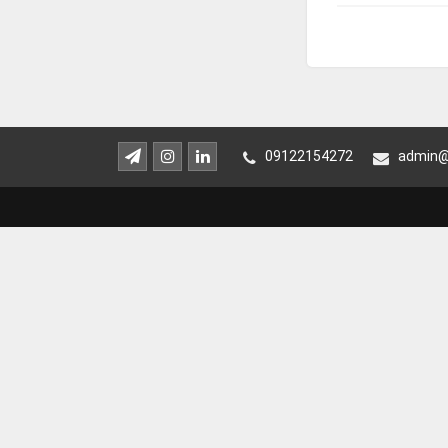
09122154272
admin@