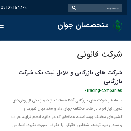
09122154272
متخصصان جوان
شرکت قانونی
شرکت های بازرگانی و دلایل ثبت یک شرکت
بازرگانی
/trading-companies
با ساختار شرکت های بازرگانی آشنا هستید؟ از دیرباز یکی از روش‌­های
تامین نیاز افراد در نقاط مختلف جهان داد و ستد میان شهرها و
کشورهای مختلف بوده است، همانطور که می‌­دانید انجام فرآیند هر داد
و ستدی باید توسط اشخاص حقیقی یا حقوقی صورت بگیرد، اشخاص