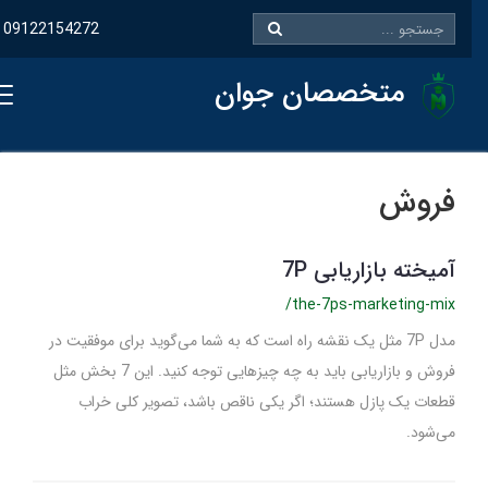
09122154272
متخصصان جوان
فروش
آمیخته بازاریابی 7P
/the-7ps-marketing-mix
مدل 7P مثل یک نقشه راه است که به شما می‌گوید برای موفقیت در
فروش و بازاریابی باید به چه چیزهایی توجه کنید. این 7 بخش مثل
قطعات یک پازل هستند؛ اگر یکی ناقص باشد، تصویر کلی خراب
می‌شود.