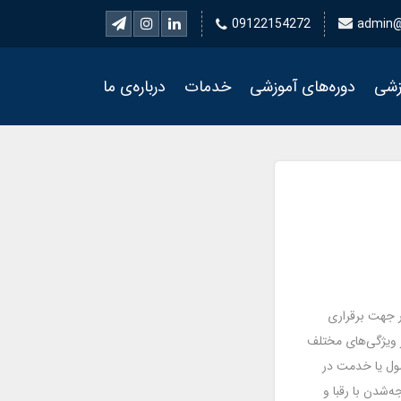
09122154272
admin@
زشی
دوره‌های آموزشی
خدمات
درباره‌ی ما
 جهت برقراری
ز ویژگی‌های مختلف
ل یا خدمت در
ه‌شدن با رقبا و