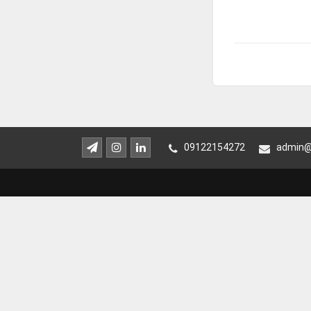
09122154272
admin@