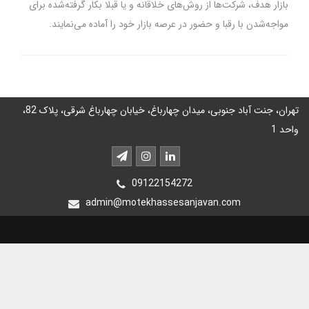
بازار هدف، شرکت‌ها از روش‌های خلاقانه و یا قبلا بکار گرفته‌شده برای
مواجه‌شدن با رقبا و حضور در عرصه بازار خود را آماده می‌نمایند.
تهران، جنت آباد جنوبی، میدان چهارباغ، خیابان چهارباغ شرقی، پلاک 82،
واحد 1
09122154272
admin@motekhassesanjavan.com