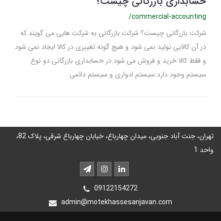
حسابداری بازرگانی چیست؟
/commercial-accounting
شرکت بازرگانی چیست؟ شرکت بازرگانی به شرکت هایی می گویند که
در آن کالایی تولید نمی شود و هیچ گونه تغییری در کالا ایجاد نمی شود
و فقط کالا خرید و فروش می شود.در حسابداری بازرگانی دو نوع
سیستم وجود دارد:سیستم ادواری و سیستم دائمی
تهران، جنت آباد جنوبی، میدان چهارباغ، خیابان چهارباغ شرقی، پلاک 82،
واحد 1
09122154272
admin@motekhassesanjavan.com