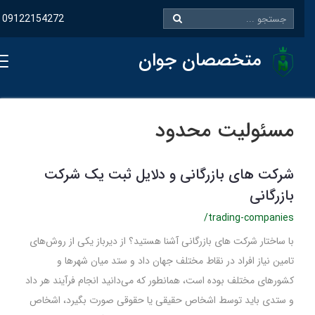
09122154272
متخصصان جوان
مسئولیت محدود
شرکت های بازرگانی و دلایل ثبت یک شرکت
بازرگانی
/trading-companies
با ساختار شرکت های بازرگانی آشنا هستید؟ از دیرباز یکی از روش‌­های
تامین نیاز افراد در نقاط مختلف جهان داد و ستد میان شهرها و
کشورهای مختلف بوده است، همانطور که می‌­دانید انجام فرآیند هر داد
و ستدی باید توسط اشخاص حقیقی یا حقوقی صورت بگیرد، اشخاص