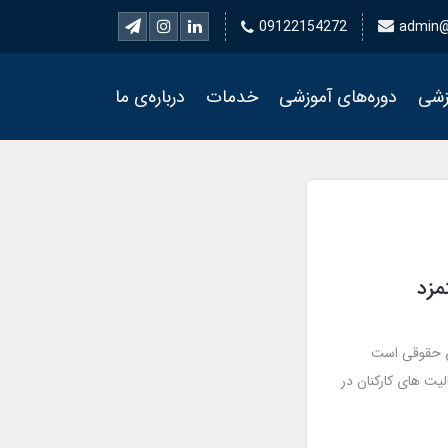
09122154272
admin@
زشی
دوره‌های آموزشی
خدمات
درباره‌ی ما
مزد
ری حقوقی است
یت های کارکنان در