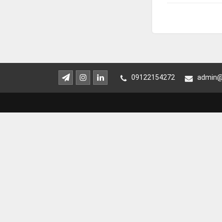
09122154272
admin@