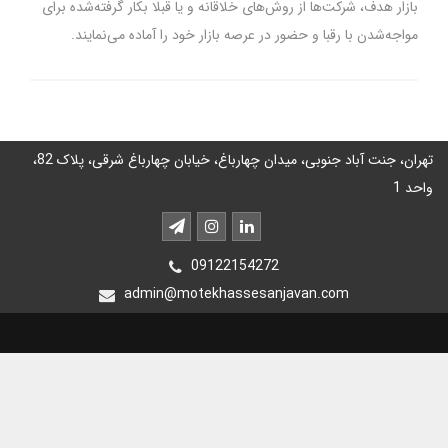
بازار هدف، شرکت‌ها از روش‌های خلاقانه و یا قبلا بکار گرفته‌شده برای
مواجه‌شدن با رقبا و حضور در عرصه بازار خود را آماده می‌نمایند.
تهران، جنت آباد جنوبی، میدان چهارباغ، خیابان چهارباغ شرقی، پلاک 82،
واحد 1
09122154272
admin@motekhassesanjavan.com