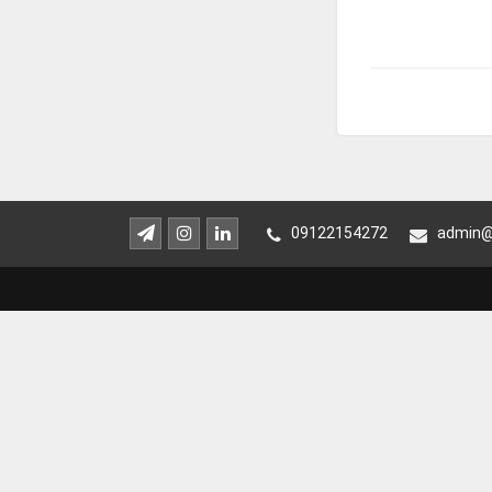
09122154272
admin@