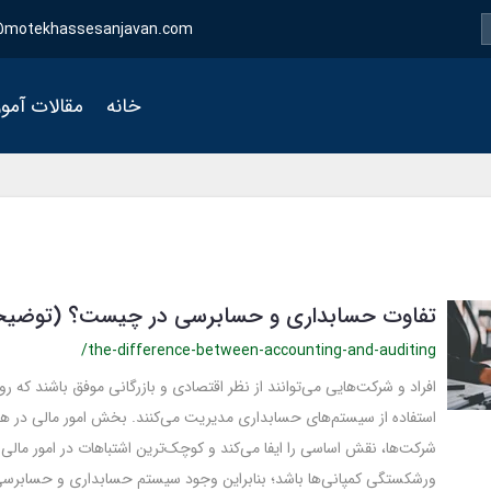
motekhassesanjavan.com
خانه
مقالات آمو
تفاوت حسابداری و حسابرسی در چیست؟ (توضیح
/the-difference-between-accounting-and-auditing
افراد و شرکت‌هایی می‌توانند از نظر اقتصادی و بازرگانی موفق باشند که رو
استفاده از سیستم‌های حسابداری مدیریت می‌کنند. بخش امور مالی در همه
شرکت‌ها، نقش اساسی را ایفا می‌کند و کوچک‌ترین اشتباهات در امور مالی م
ورشکستگی کمپانی‌ها باشد؛ بنابراین وجود سیستم حسابداری و حسابرس