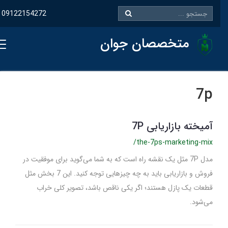
09122154272
متخصصان جوان
7p
آمیخته بازاریابی 7P
/the-7ps-marketing-mix
مدل 7P مثل یک نقشه راه است که به شما می‌گوید برای موفقیت در
فروش و بازاریابی باید به چه چیزهایی توجه کنید. این 7 بخش مثل
قطعات یک پازل هستند؛ اگر یکی ناقص باشد، تصویر کلی خراب
می‌شود.