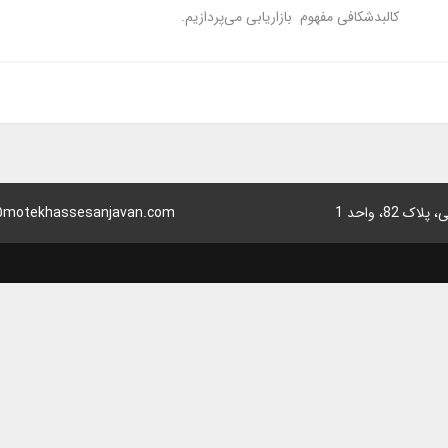
کالبدشکافی مفهوم بازاریابی می‌پردازیم.
8، واحد 1
motekhassesanjavan.com