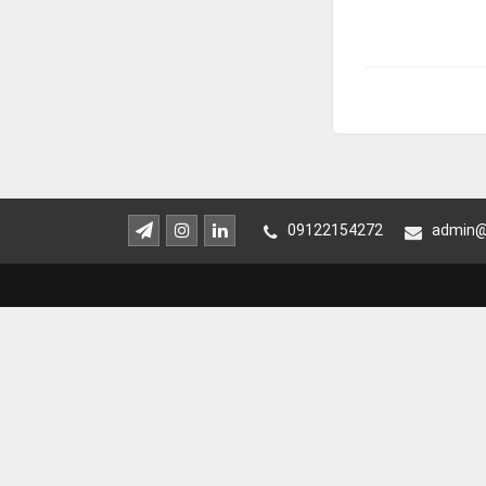
09122154272
admin@