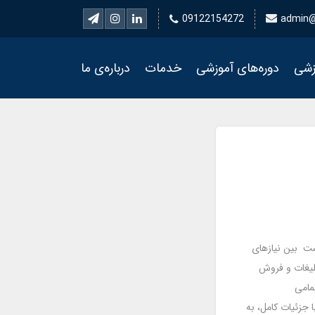
09122154272
admin@
زشی
دوره‌های آموزشی
خدمات
درباره‌ی ما
است بین نیازهای
بلیغات و فروش
مامی
 جزئیات کامل، به