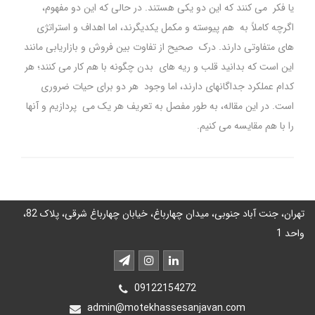
یا فکر می کنند که این دو یکی هستند. در حالی که این دو مفهوم،
اگرچه کاملاً به هم پیوسته و مکمل یکدیگرند، اما اهداف و استراتژی
های متفاوتی دارند. درک صحیح از تفاوت بین فروش و بازاریابی مانند
این است که بدانید قلب و ریه های بدن چگونه با هم کار می کنند؛ هر
کدام عملکرد جداگانهای دارند، اما وجود هر دو برای حیات ضروری
است. در این مقاله، به طور مفصل به تعریف هر یک می پردازیم و آنها
را با هم مقایسه می کنیم.
تهران، جنت آباد جنوبی، میدان چهارباغ، خیابان چهارباغ شرقی، پلاک 82،
واحد 1
09122154272
admin@motekhassesanjavan.com