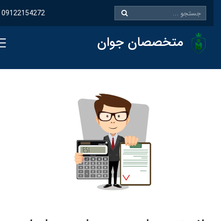
09122154272
متخصصان جوان