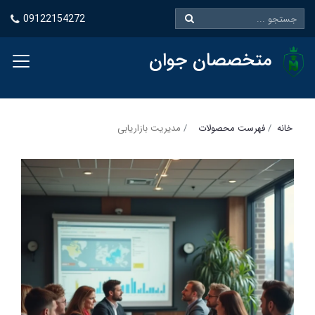
09122154272
متخصصان جوان
خانه
فهرست محصولات
مدیریت بازاریابی