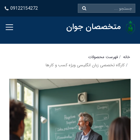
09122154272
متخصصان جوان
خانه
فهرست محصولات
کارگاه تخصصی زبان انگلیسی ویژه کسب و کارها