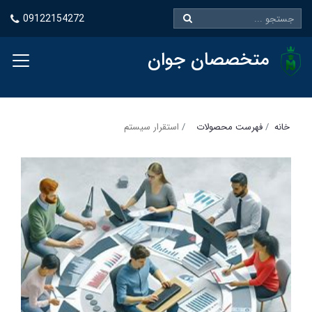
09122154272
متخصصان جوان
خانه
فهرست محصولات
استقرار سیستم